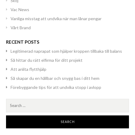
Skoj
Vac News
Vanliga misstag att undvika när man lånar pengar
Vårt Brand
RECENT POSTS
Legitimerad naprapat som hjälper kroppen tillbaka till balans
Så hittar du rätt elfirma för ditt projekt
Att anlita flytthjälp
Så skapar du en hållbar och snygg bas i ditt hem
Förebyggande tips för att undvika stopp i avlopp
Search
for: