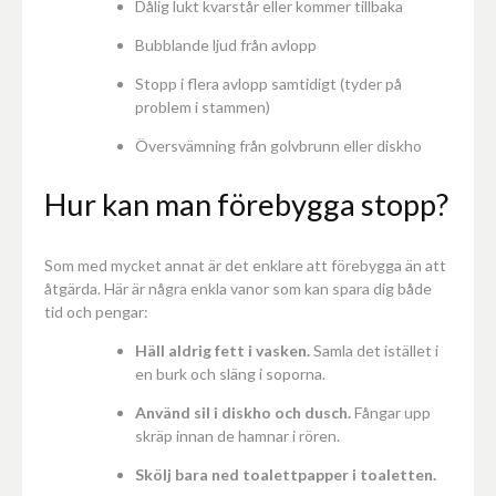
Dålig lukt kvarstår eller kommer tillbaka
Bubblande ljud från avlopp
Stopp i flera avlopp samtidigt (tyder på
problem i stammen)
Översvämning från golvbrunn eller diskho
Hur kan man förebygga stopp?
Som med mycket annat är det enklare att förebygga än att
åtgärda. Här är några enkla vanor som kan spara dig både
tid och pengar:
Häll aldrig fett i vasken.
Samla det istället i
en burk och släng i soporna.
Använd sil i diskho och dusch.
Fångar upp
skräp innan de hamnar i rören.
Skölj bara ned toalettpapper i toaletten.