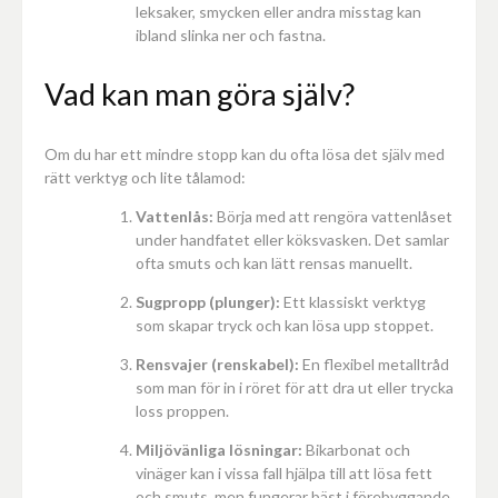
leksaker, smycken eller andra misstag kan
ibland slinka ner och fastna.
Vad kan man göra själv?
Om du har ett mindre stopp kan du ofta lösa det själv med
rätt verktyg och lite tålamod:
Vattenlås:
Börja med att rengöra vattenlåset
under handfatet eller köksvasken. Det samlar
ofta smuts och kan lätt rensas manuellt.
Sugpropp (plunger):
Ett klassiskt verktyg
som skapar tryck och kan lösa upp stoppet.
Rensvajer (renskabel):
En flexibel metalltråd
som man för in i röret för att dra ut eller trycka
loss proppen.
Miljövänliga lösningar:
Bikarbonat och
vinäger kan i vissa fall hjälpa till att lösa fett
och smuts, men fungerar bäst i förebyggande