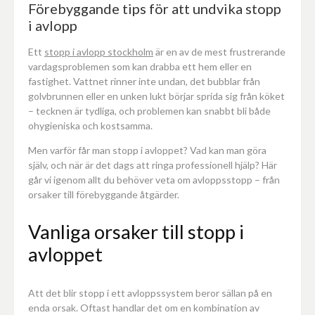
Förebyggande tips för att undvika stopp
i avlopp
Ett
stopp i avlopp stockholm
är en av de mest frustrerande
vardagsproblemen som kan drabba ett hem eller en
fastighet. Vattnet rinner inte undan, det bubblar från
golvbrunnen eller en unken lukt börjar sprida sig från köket
– tecknen är tydliga, och problemen kan snabbt bli både
ohygieniska och kostsamma.
Men varför får man stopp i avloppet? Vad kan man göra
själv, och när är det dags att ringa professionell hjälp? Här
går vi igenom allt du behöver veta om avloppsstopp – från
orsaker till förebyggande åtgärder.
Vanliga orsaker till stopp i
avloppet
Att det blir stopp i ett avloppssystem beror sällan på en
enda orsak. Oftast handlar det om en kombination av