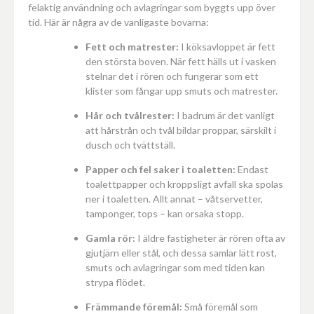
felaktig användning och avlagringar som byggts upp över
tid. Här är några av de vanligaste bovarna:
Fett och matrester:
I köksavloppet är fett
den största boven. När fett hälls ut i vasken
stelnar det i rören och fungerar som ett
klister som fångar upp smuts och matrester.
Hår och tvålrester:
I badrum är det vanligt
att hårstrån och tvål bildar proppar, särskilt i
dusch och tvättställ.
Papper och fel saker i toaletten:
Endast
toalettpapper och kroppsligt avfall ska spolas
ner i toaletten. Allt annat – våtservetter,
tamponger, tops – kan orsaka stopp.
Gamla rör:
I äldre fastigheter är rören ofta av
gjutjärn eller stål, och dessa samlar lätt rost,
smuts och avlagringar som med tiden kan
strypa flödet.
Främmande föremål:
Små föremål som