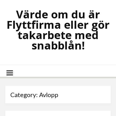
Skip
to
Värde om du är
content
Flyttfirma eller gör
takarbete med
snabblån!
Category:
Avlopp