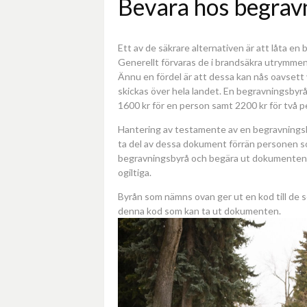
Bevara hos begrav
Ett av de säkrare alternativen är att låta e
Generellt förvaras de i brandsäkra utrymmen oc
Ännu en fördel är att dessa kan nås oavsett
skickas över hela landet. En begravningsby
1600 kr för en person samt 2200 kr för två p
Hantering av testamente av en begravningsbyr
ta del av dessa dokument förrän personen som
begravningsbyrå och begära ut dokumenten f
ogiltiga.
Byrån som nämns ovan ger ut en kod till de
denna kod som kan ta ut dokumenten.