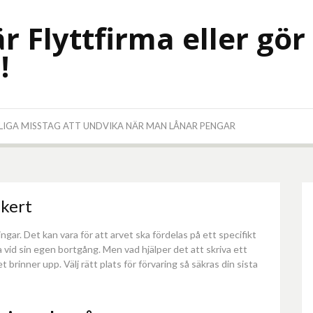
r Flyttfirma eller gör
!
LIGA MISSTAG ATT UNDVIKA NÄR MAN LÅNAR PENGAR
äkert
ngar. Det kan vara för att arvet ska fördelas på ett specifikt
 vid sin egen bortgång. Men vad hjälper det att skriva ett
brinner upp. Välj rätt plats för förvaring så säkras din sista