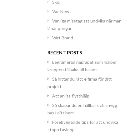
Skoj
Vac News
Vanliga misstag att undvika när man
lånar pengar
Vårt Brand
RECENT POSTS
Legitimerad naprapat som hjälper
kroppen tillbaka till balans
Så hittar du rätt elfirma för ditt
projekt
Att anlita flytthjälp
Så skapar du en hållbar och snygg
bas i ditt hem
Förebyggande tips för att undvika
stopp i avlopp