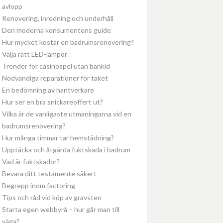
avlopp
Renovering, inredning och underhåll
Den moderna konsumentens guide
Hur mycket kostar en badrumsrenovering?
Välja rätt LED-lampor
Trender för casinospel utan bankid
Nödvändiga reparationer för taket
En bedömning av hantverkare
Hur ser en bra snickareoffert ut?
Vilka är de vanligaste utmaningarna vid en
badrumsrenovering?
Hur många timmar tar hemstädning?
Upptäcka och åtgärda fuktskada i badrum
Vad är fuktskador?
Bevara ditt testamente säkert
Begrepp inom factoring
Tips och råd vid köp av gravsten
Starta egen webbyrå – hur går man till
väga?