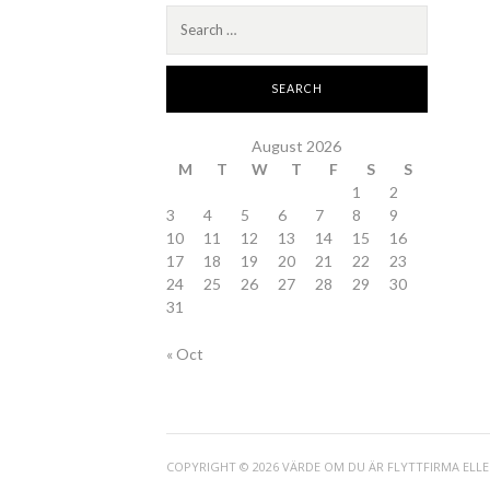
Search
for:
August 2026
M
T
W
T
F
S
S
1
2
3
4
5
6
7
8
9
10
11
12
13
14
15
16
17
18
19
20
21
22
23
24
25
26
27
28
29
30
31
« Oct
COPYRIGHT © 2026 VÄRDE OM DU ÄR FLYTTFIRMA ELL