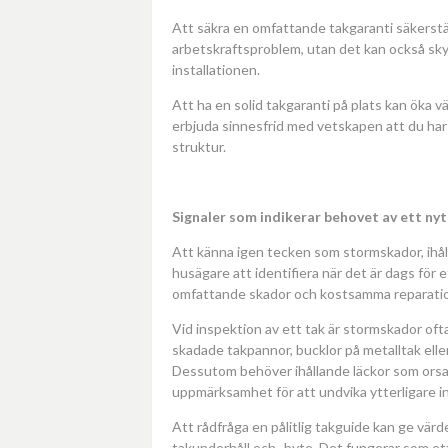
Att säkra en omfattande takgaranti säkerstäl
arbetskraftsproblem, utan det kan också sky
installationen.
Att ha en solid takgaranti på plats kan öka 
erbjuda sinnesfrid med vetskapen att du har 
struktur.
Signaler som indikerar behovet av ett nyt
Att känna igen tecken som stormskador, ihål
husägare att identifiera när det är dags för 
omfattande skador och kostsamma reparatio
Vid inspektion av ett tak är stormskador ofta 
skadade takpannor, bucklor på metalltak eller
Dessutom behöver ihållande läckor som orsak
uppmärksamhet för att undvika ytterligare i
Att rådfråga en pålitlig takguide kan ge värd
takunderhåll och -byte. Det fungerar som et