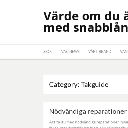
Skip
to
Värde om du ä
content
med snabblån
SKOJ
VAC NEWS
VÅRT BRAND
VAN
Category:
Takguide
Nödvändiga reparationer 
Att ta itu med nödvändiga reparationer inna
förebygga framtida problem och säkerställa d