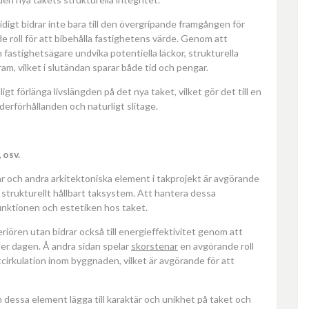
idigt bidrar inte bara till den övergripande framgången för
 roll för att bibehålla fastighetens värde. Genom att
 fastighetsägare undvika potentiella läckor, strukturella
m, vilket i slutändan sparar både tid och pengar.
 förlänga livslängden på det nya taket, vilket gör det till en
derförhållanden och naturligt slitage.
 osv.
nar och andra arkitektoniska element i takprojekt är avgörande
strukturellt hållbart taksystem. Att hantera dessa
unktionen och estetiken hos taket.
teriören utan bidrar också till energieffektivitet genom att
er dagen. Å andra sidan spelar
skorstenar
en avgörande roll
ftcirkulation inom byggnaden, vilket är avgörande för att
 dessa element lägga till karaktär och unikhet på taket och