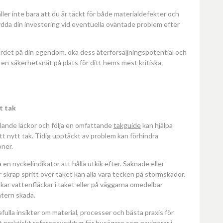
ler inte bara att du är täckt för både materialdefekter och
dda din investering vid eventuella oväntade problem efter
värdet på din egendom, öka dess återförsäljningspotential och
en säkerhetsnät på plats för ditt hems mest kritiska
t tak
lande läckor och följa en omfattande
takguide
kan hjälpa
ett nytt tak. Tidig upptäckt av problem kan förhindra
ner.
en nyckelindikator att hålla utkik efter. Saknade eller
 skräp spritt över taket kan alla vara tecken på stormskador.
ar vattenfläckar i taket eller på väggarna omedelbar
ntern skada.
efulla insikter om material, processer och bästa praxis för
t praktiskt referensverktyg för husägare som navigerar i