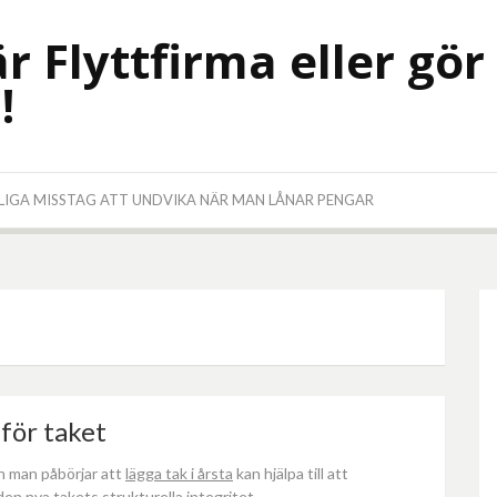
r Flyttfirma eller gör
!
LIGA MISSTAG ATT UNDVIKA NÄR MAN LÅNAR PENGAR
för taket
n man påbörjar att
lägga tak i årsta
kan hjälpa till att
en nya takets strukturella integritet.