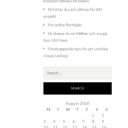
kroppen tillbaka till balans
Så hittar du rätt elfirma för ditt
projekt
Att anlita flytthjälp
Så skapar du en hållbar och snygg
bas i ditt hem
Förebyggande tips för att undvika
stopp i avlopp
Search
for:
August 2026
M
T
W
T
F
S
S
1
2
3
4
5
6
7
8
9
10
11
12
13
14
15
16