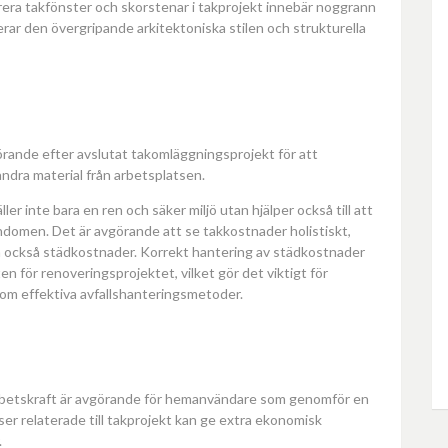
era takfönster och skorstenar i takprojekt innebär noggrann
erar den övergripande arkitektoniska stilen och strukturella
örande efter avslutat takomläggningsprojekt för att
 andra material från arbetsplatsen.
er inte bara en ren och säker miljö utan hjälper också till att
ndomen. Det är avgörande att se takkostnader holistiskt,
tan också städkostnader. Korrekt hantering av städkostnader
 för renoveringsprojektet, vilket gör det viktigt för
m effektiva avfallshanteringsmetoder.
 arbetskraft är avgörande för hemanvändare som genomför en
er relaterade till takprojekt kan ge extra ekonomisk
.