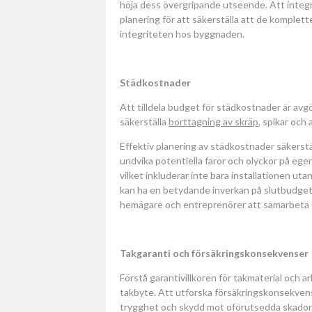
höja dess övergripande utseende. Att integr
planering för att säkerställa att de komplett
integriteten hos byggnaden.
Städkostnader
Att tilldela budget för städkostnader är avg
säkerställa
borttagning av skräp
, spikar och
Effektiv planering av städkostnader säkerställ
undvika potentiella faror och olyckor på ege
vilket inkluderar inte bara installationen u
kan ha en betydande inverkan på slutbudgeten
hemägare och entreprenörer att samarbeta o
T
akgaranti och försäkringskonsekvenser
Förstå garantivillkoren för takmaterial och
takbyte. Att utforska försäkringskonsekvens
trygghet och skydd mot oförutsedda skador