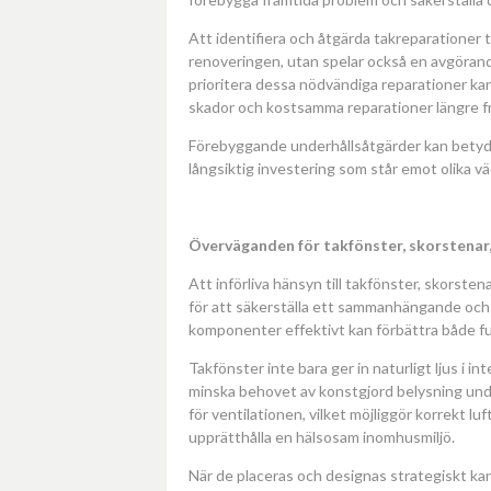
Att identifiera och åtgärda takreparationer t
renoveringen, utan spelar också en avgörande
prioritera dessa nödvändiga reparationer kan
skador och kostsamma reparationer längre fra
Förebyggande underhållsåtgärder kan betydligt
långsiktig investering som står emot olika vä
Överväganden för takfönster, skorstenar,
Att införliva hänsyn till takfönster, skorste
för att säkerställa ett sammanhängande och 
komponenter effektivt kan förbättra både f
Takfönster inte bara ger in naturligt ljus i in
minska behovet av konstgjord belysning und
för ventilationen, vilket möjliggör korrekt lu
upprätthålla en hälsosam inomhusmiljö.
När de placeras och designas strategiskt kan