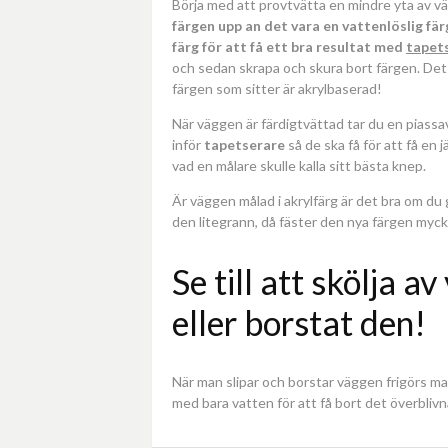
Börja med att provtvätta en mindre yta av väg
färgen upp an det vara en vattenlöslig fä
färg för att få ett bra resultat med
tapet
och sedan skrapa och skura bort färgen. Det
färgen som sitter är akrylbaserad!
När väggen är färdigtvättad tar du en piassa
inför
tapetserare
så de ska få för att få en
vad en målare skulle kalla sitt bästa knep.
Är väggen målad i akrylfärg är det bra om du
den litegrann, då fäster den nya färgen myck
Se till att skölja a
eller borstat den!
När man slipar och borstar väggen frigörs m
med bara vatten för att få bort det överbli