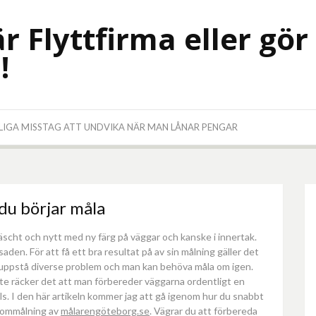
r Flyttfirma eller gör
!
LIGA MISSTAG ATT UNDVIKA NÄR MAN LÅNAR PENGAR
du börjar måla
räscht och nytt med ny färg på väggar och kanske i innertak.
den. För att få ett bra resultat på av sin målning gäller det
uppstå diverse problem och man kan behöva måla om igen.
te räcker det att man förbereder väggarna ordentligt en
alls. I den här artikeln kommer jag att gå igenom hur du snabbt
r ommålning av
målarengöteborg.se
. Vägrar du att förbereda