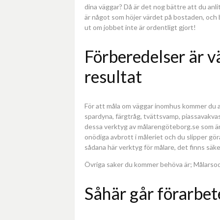
dina väggar? Då är det nog bättre att du anli
är något som höjer värdet på bostaden, och 
ut om jobbet inte är ordentligt gjort!
Förberedelser är vä
resultat
För att måla om väggar inomhus kommer du att b
spardyna, färgtråg, tvättsvamp, piassavakvast
dessa verktyg av målarengöteborg.se som ä
onödiga avbrott i måleriet och du slipper gör
sådana här verktyg för målare, det finns säke
Övriga saker du kommer behöva är; Målarsoda
Såhär går förarbete