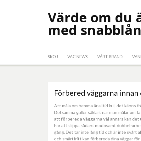
Skip
to
Värde om du ä
content
med snabblån
SKOJ
VAC NEWS
VÅRT BRAND
VAN
Förbered väggarna innan 
Att måla om hemma är alltid kul, det känns f
Detsamma gäller såklart när man målar om fasa
att
förbereda väggarna väl
annars kan det 
För att slippa sådant mödosamt dubbel-arbe
gång. Det tar inte lång tid och är inte svårt 
och smärtfritt kan förbereda dina väggar fö