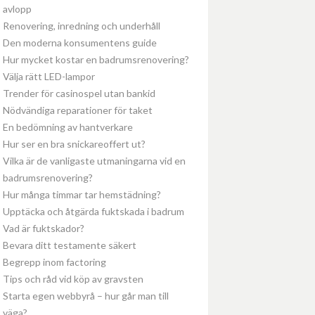
avlopp
Renovering, inredning och underhåll
Den moderna konsumentens guide
Hur mycket kostar en badrumsrenovering?
Välja rätt LED-lampor
Trender för casinospel utan bankid
Nödvändiga reparationer för taket
En bedömning av hantverkare
Hur ser en bra snickareoffert ut?
Vilka är de vanligaste utmaningarna vid en
badrumsrenovering?
Hur många timmar tar hemstädning?
Upptäcka och åtgärda fuktskada i badrum
Vad är fuktskador?
Bevara ditt testamente säkert
Begrepp inom factoring
Tips och råd vid köp av gravsten
Starta egen webbyrå – hur går man till
väga?