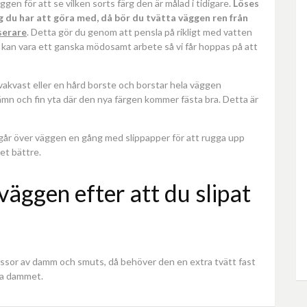
gen för att se vilken sorts färg den är målad i tidigare.
Löses
rg du har att göra med, då bör du tvätta väggen ren från
serare
. Detta gör du genom att pensla på rikligt med vatten
 kan vara ett ganska mödosamt arbete så vi får hoppas på att
vakvast eller en hård borste och borstar hela väggen
 jämn och fin yta där den nya färgen kommer fästa bra. Detta är
 går över väggen en gång med slippapper för att rugga upp
et bättre.
v väggen efter att du slipat
assor av damm och smuts, då behöver den en extra tvätt fast
vna dammet.