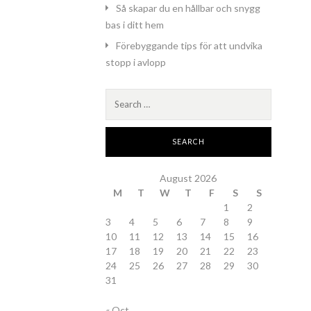
Så skapar du en hållbar och snygg
bas i ditt hem
Förebyggande tips för att undvika
stopp i avlopp
Search
for:
August 2026
M
T
W
T
F
S
S
1
2
3
4
5
6
7
8
9
10
11
12
13
14
15
16
17
18
19
20
21
22
23
24
25
26
27
28
29
30
31
« Oct