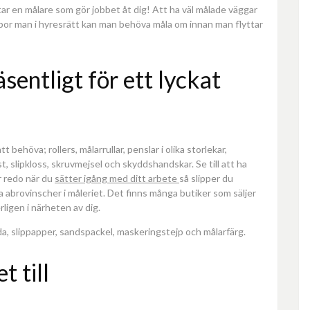
tar en målare som gör jobbet åt dig! Att ha väl målade väggar
bor man i hyresrätt kan man behöva måla om innan man flyttar
sentligt för ett lyckat
ehöva; rollers, målarrullar, penslar i olika storlekar,
, slipkloss, skruvmejsel och skyddshandskar. Se till att ha
r redo när du
sätter igång med ditt arbete
så slipper du
a abrovinscher i måleriet. Det finns många butiker som säljer
rligen i närheten av dig.
, slippapper, sandspackel, maskeringstejp och målarfärg.
t till