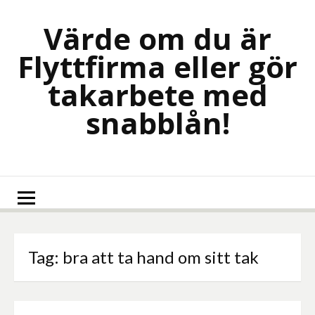
Skip
to
Värde om du är
content
Flyttfirma eller gör
takarbete med
snabblån!
Tag:
bra att ta hand om sitt tak