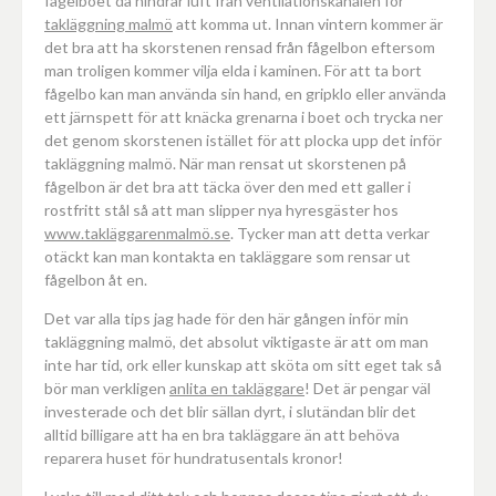
fågelboet då hindrar luft från ventilationskanalen för
takläggning malmö
att komma ut. Innan vintern kommer är
det bra att ha skorstenen rensad från fågelbon eftersom
man troligen kommer vilja elda i kaminen. För att ta bort
fågelbo kan man använda sin hand, en gripklo eller använda
ett järnspett för att knäcka grenarna i boet och trycka ner
det genom skorstenen istället för att plocka upp det inför
takläggning malmö. När man rensat ut skorstenen på
fågelbon är det bra att täcka över den med ett galler i
rostfritt stål så att man slipper nya hyresgäster hos
www.takläggarenmalmö.se
. Tycker man att detta verkar
otäckt kan man kontakta en takläggare som rensar ut
fågelbon åt en.
Det var alla tips jag hade för den här gången inför min
takläggning malmö, det absolut viktigaste är att om man
inte har tid, ork eller kunskap att sköta om sitt eget tak så
bör man verkligen
anlita en takläggare
! Det är pengar väl
investerade och det blir sällan dyrt, i slutändan blir det
alltid billigare att ha en bra takläggare än att behöva
reparera huset för hundratusentals kronor!