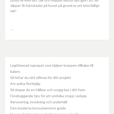
Lycka till med ditt tak och hoppas dessa tips gjort att du
slipper få fuktskador på huset på grund av ett bristfälligt
tak!
…
Legitimerad naprapat som hjälper kroppen tillbaka till
balans
Så hittar du rätt elfirma för ditt projekt
Att anlita flytthjälp
Så skapar du en hållbar och snygg bas i ditt hem
Förebyggande tips för att undvika stopp i avlopp
Renovering, inredning och underhåll
Den moderna konsumentens guide