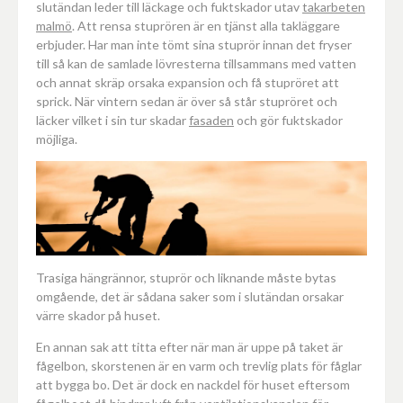
slutändan leder till läckage och fuktskador utav
takarbeten
malmö
. Att rensa stuprören är en tjänst alla takläggare
erbjuder. Har man inte tömt sina stuprör innan det fryser
till så kan de samlade lövresterna tillsammans med vatten
och annat skräp orsaka expansion och få stupröret att
sprick. När vintern sedan är över så står stupröret och
läcker vilket i sin tur skadar
fasaden
och gör fuktskador
möjliga.
Trasiga hängrännor, stuprör och liknande måste bytas
omgående, det är sådana saker som i slutändan orsakar
värre skador på huset.
En annan sak att titta efter när man är uppe på taket är
fågelbon, skorstenen är en varm och trevlig plats för fåglar
att bygga bo. Det är dock en nackdel för huset eftersom