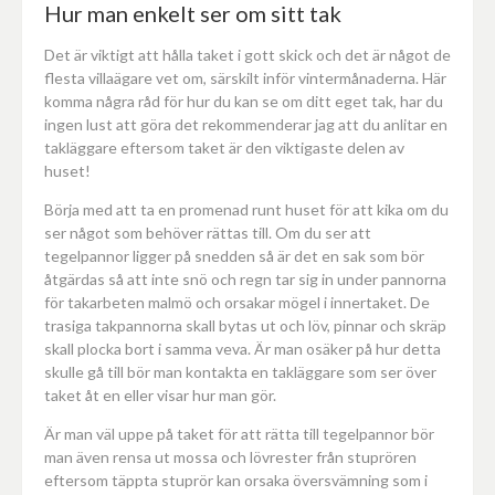
Hur man enkelt ser om sitt tak
Det är viktigt att hålla taket i gott skick och det är något de
flesta villaägare vet om, särskilt inför vintermånaderna. Här
komma några råd för hur du kan se om ditt eget tak, har du
ingen lust att göra det rekommenderar jag att du anlitar en
takläggare eftersom taket är den viktigaste delen av
huset!
Börja med att ta en promenad runt huset för att kika om du
ser något som behöver rättas till. Om du ser att
tegelpannor ligger på snedden så är det en sak som bör
åtgärdas så att inte snö och regn tar sig in under pannorna
för takarbeten malmö och orsakar mögel i innertaket. De
trasiga takpannorna skall bytas ut och löv, pinnar och skräp
skall plocka bort i samma veva. Är man osäker på hur detta
skulle gå till bör man kontakta en takläggare som ser över
taket åt en eller visar hur man gör.
Är man väl uppe på taket för att rätta till tegelpannor bör
man även rensa ut mossa och lövrester från stuprören
eftersom täppta stuprör kan orsaka översvämning som i