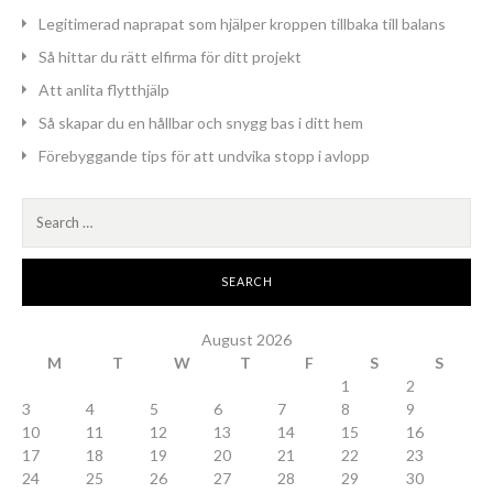
Legitimerad naprapat som hjälper kroppen tillbaka till balans
Så hittar du rätt elfirma för ditt projekt
Att anlita flytthjälp
Så skapar du en hållbar och snygg bas i ditt hem
Förebyggande tips för att undvika stopp i avlopp
Search
for:
August 2026
M
T
W
T
F
S
S
1
2
3
4
5
6
7
8
9
10
11
12
13
14
15
16
17
18
19
20
21
22
23
24
25
26
27
28
29
30