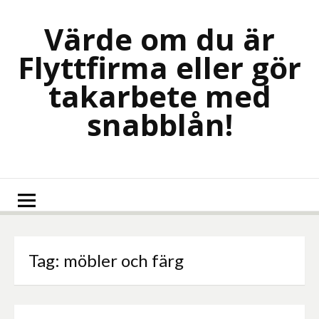
Skip
to
Värde om du är
content
Flyttfirma eller gör
takarbete med
snabblån!
Tag:
möbler och färg