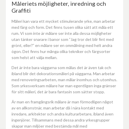
Måleriets möjligheter, inredning och
Graffiti
Måleri kan vara ett mycket stimulerande yrke, man arbetar
med färg och form. Det finns tusen olika sätt att måla ett
rum. Vi som inte är målare ser inte alla dessa möjligheter
utan tänker snarare i banor som ”Jag tror det blir fint med
grönt, eller?” en målare ser en ommålning med helt andra
ögon. Det finns hur många olika tekniker och färgsorter
som helst att välja mellan.
Det är inte bara väggarna som målas det är även tak och
ibland blir det dekorationsmåleri på väggarna. Man arbetar
med renoveringsarbeten, man målar inomhus och utomhus.
Som yrkesverksam målare har man egentligen inga gränser
för sitt måleri, det är bara fantasin som sätter stopp.
Är man en framgångsrik målare är man förmodligen något
av en allkonstnär, man arbetar då i nära kontakt med
inredare, arkitekter och andra kulturarbetare, ibland även
ingenjörer. Tillsammans med dessa andra yrkesgrupper
skapar man miljöer med bestämda mål med