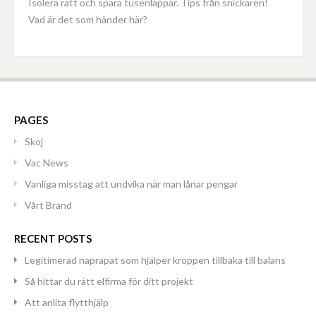
Isolera rätt och spara tusenlappar. Tips från snickaren!
Vad är det som händer här?
PAGES
Skoj
Vac News
Vanliga misstag att undvika när man lånar pengar
Vårt Brand
RECENT POSTS
Legitimerad naprapat som hjälper kroppen tillbaka till balans
Så hittar du rätt elfirma för ditt projekt
Att anlita flytthjälp