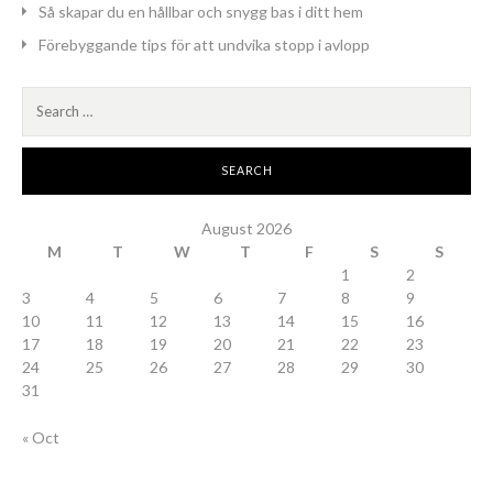
Så skapar du en hållbar och snygg bas i ditt hem
Förebyggande tips för att undvika stopp i avlopp
Search
for:
August 2026
M
T
W
T
F
S
S
1
2
3
4
5
6
7
8
9
10
11
12
13
14
15
16
17
18
19
20
21
22
23
24
25
26
27
28
29
30
31
« Oct