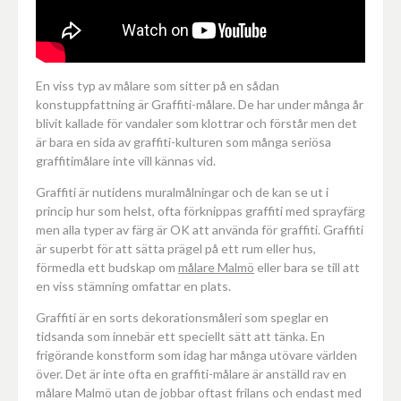
En viss typ av målare som sitter på en sådan
konstuppfattning är Graffiti-målare. De har under många år
blivit kallade för vandaler som klottrar och förstår men det
är bara en sida av graffiti-kulturen som många seriösa
graffitimålare inte vill kännas vid.
Graffiti är nutidens muralmålningar och de kan se ut i
princip hur som helst, ofta förknippas graffiti med sprayfärg
men alla typer av färg är OK att använda för graffiti. Graffiti
är superbt för att sätta prägel på ett rum eller hus,
förmedla ett budskap om
målare Malmö
eller bara se till att
en viss stämning omfattar en plats.
Graffiti är en sorts dekorationsmåleri som speglar en
tidsanda som innebär ett speciellt sätt att tänka. En
frigörande konstform som idag har många utövare världen
över. Det är inte ofta en graffiti-målare är anställd rav en
målare Malmö utan de jobbar oftast frilans och endast med