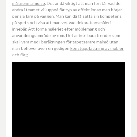
målarenmalmö.se
. Det är då viktigt att man förstår vad de
andra i teamet vill uppnå får typ av effekt innan man börjar
pensla färg på väggen. Man kan då få sätta sin kompetens
på spets och visa att man vet vad dekorationsmåleri
innebär. Att forma måleriet efter
möblemang
och
användningsområde av rum. Det är inte bara trender som
skall vara med i beräkningen för
tapetserare malmö
utan
man behöver även en gedigen
konstuppfattning av möbler
och färg.