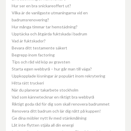
Hur ser en bra snickareoffert ut?
Vilka är de vanligaste utmaningarna vid en
badrumsrenovering?
Hur många timmar tar hemstädning?
Upptäcka och åtgärda fuktskada i badrum
Vad är fuktskador?
Bevara ditt testamente säkert
Begrepp inom factoring
Tips och råd vid köp av gravsten
Starta egen webbyrå – hur går man till väga?
Uppkopplade lösningar är populärt inom rekrytering
Hitta rätt tryckeri
När du planerar takarbete stockholm
Vad som kännetecknar en riktigt bra webbyrå
Riktigt goda råd för dig som skall renovera badrummet
Renovera ditt badrum och lär dig nått på kuppen!
Ge dina möbler nytt liv med stänkmålning
Låt inte flytten stjäla all din energi