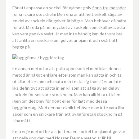
För att anpassa en sockel för ojämnt golv
finns tre metoder
för snickare stockholm Den ena är att helt enkelt såga av
en del av sockeln där golvet är högre. Man behöver då mäta
för att få reda på hur mycket av sockeln som skall av. Detta
kan vara ganska svårt, är man inte händig kan det vara bra
att anlita en snickare om golvet är ojämnt och svårt att
bygga på.
En annan metod är att palla uppn sockel med kilar, denna
metod är något enklare eftersom man kan sätta in och ta
ut kilar eftersom och mäta och testa sig fram. Det är inte
lika definitivt att sätta in en kil som att såga av en del av
sockeln för snickare stockholm. Man kan alltid ta ut kilen
igen om det blev för högt eller för lågt med dessa
byggföretag. Med denna teknik behöver man inte vara lika
säker som en snickare från ett
byggföretag stockholm
på
sina mått.
En tredje metod för att justera en sockel för ojämnt golv är
att palla upp den med klossar. Denna metod är lik kil-