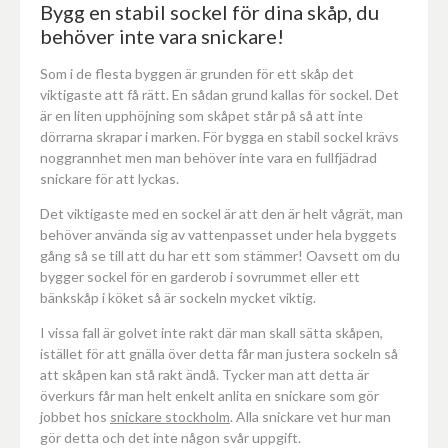
Bygg en stabil sockel för dina skåp, du
behöver inte vara snickare!
Som i de flesta byggen är grunden för ett skåp det
viktigaste att få rätt. En sådan grund kallas för sockel. Det
är en liten upphöjning som skåpet står på så att inte
dörrarna skrapar i marken. För bygga en stabil sockel krävs
noggrannhet men man behöver inte vara en fullfjädrad
snickare för att lyckas.
Det viktigaste med en sockel är att den är helt vågrät, man
behöver använda sig av vattenpasset under hela byggets
gång så se till att du har ett som stämmer! Oavsett om du
bygger sockel för en garderob i sovrummet eller ett
bänkskåp i köket så är sockeln mycket viktig.
I vissa fall är golvet inte rakt där man skall sätta skåpen,
istället för att gnälla över detta får man justera sockeln så
att skåpen kan stå rakt ändå. Tycker man att detta är
överkurs får man helt enkelt anlita en snickare som gör
jobbet hos
snickare stockholm
. Alla snickare vet hur man
gör detta och det inte någon svår uppgift.