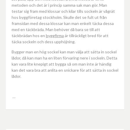
metoden och det är i princip samma sak man gör. Man
testar sig fram med klossar och kilar tills sockeln är vågrät
hos byggföretag stockholm. Skulle det se fult ut från
framsidan med dessa klossar kan man enkelt täcka dessa
med en täckbräda. Man behöver då bara se till att
täckbrädan hos en
byggfirma
är tillräckligt bred för att
täcka sockeln och dess upphöjning.
Bygger man en hög sockel kan man välja att sätta in sockel
lådor, då kan man ha en liten förvaring nere i sockeln. Detta
kan vara lite knepigt att bygga så om man inte är händig
kan det vara bra att anlita en snickare för att sätta in sockel
lådor.
…