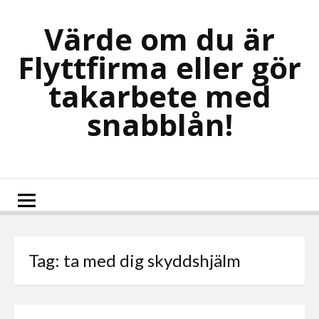
Skip
to
Värde om du är
content
Flyttfirma eller gör
takarbete med
snabblån!
Tag:
ta med dig skyddshjälm