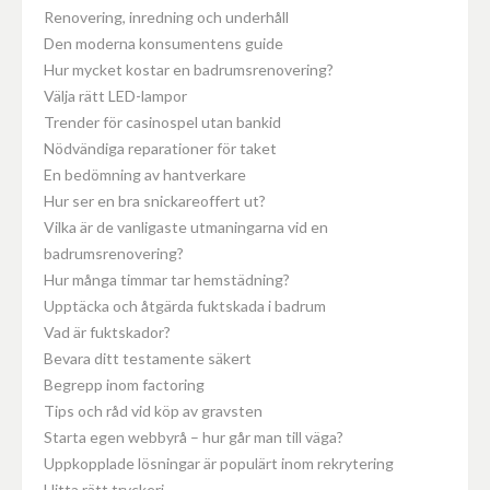
Renovering, inredning och underhåll
Den moderna konsumentens guide
Hur mycket kostar en badrumsrenovering?
Välja rätt LED-lampor
Trender för casinospel utan bankid
Nödvändiga reparationer för taket
En bedömning av hantverkare
Hur ser en bra snickareoffert ut?
Vilka är de vanligaste utmaningarna vid en
badrumsrenovering?
Hur många timmar tar hemstädning?
Upptäcka och åtgärda fuktskada i badrum
Vad är fuktskador?
Bevara ditt testamente säkert
Begrepp inom factoring
Tips och råd vid köp av gravsten
Starta egen webbyrå – hur går man till väga?
Uppkopplade lösningar är populärt inom rekrytering
Hitta rätt tryckeri