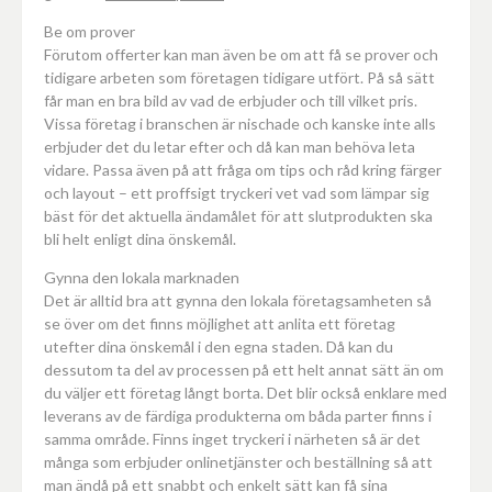
Be om prover
Förutom offerter kan man även be om att få se prover och
tidigare arbeten som företagen tidigare utfört. På så sätt
får man en bra bild av vad de erbjuder och till vilket pris.
Vissa företag i branschen är nischade och kanske inte alls
erbjuder det du letar efter och då kan man behöva leta
vidare. Passa även på att fråga om tips och råd kring färger
och layout – ett proffsigt tryckeri vet vad som lämpar sig
bäst för det aktuella ändamålet för att slutprodukten ska
bli helt enligt dina önskemål.
Gynna den lokala marknaden
Det är alltid bra att gynna den lokala företagsamheten så
se över om det finns möjlighet att anlita ett företag
utefter dina önskemål i den egna staden. Då kan du
dessutom ta del av processen på ett helt annat sätt än om
du väljer ett företag långt borta. Det blir också enklare med
leverans av de färdiga produkterna om båda parter finns i
samma område. Finns inget tryckeri i närheten så är det
många som erbjuder onlinetjänster och beställning så att
man ändå på ett snabbt och enkelt sätt kan få sina