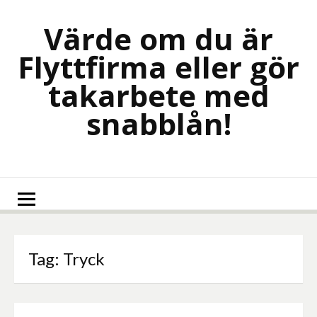
Skip
to
Värde om du är
content
Flyttfirma eller gör
takarbete med
snabblån!
Tag:
Tryck