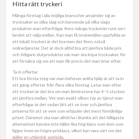
Hitta rätt tryckeri
Många företag i alla möjliga branscher använder sig av
trycksaker av olika slag och beroende på vilka slags
produkter man efterfrågar finns många tryckerier runt om i
landet att välja mellan. Kan man få önskemålen uppfyllda av
ett lokalt tryckeri är det bra men det finns också
onlinetjänster. Det är dock alltid bra att jämföra både pris
och tidigare slutprodukter när man ska köpa trycksaker, för
att försäkra sig om att man får precis det man letar efter.
Ta in offerter
Ett bra första steg när man behöver anlita hjälp är att ta in
ett gäng offerter från flera olika företag. Letar man efter
ett tryckeri är det bra om man åtminstone har 4–5 stycken
att jämföra mellan. Vet man exakt vilken typ av tjänst man
efterfrågar är det sedan lätt att se över och jämföra
priserna för att se vem som erbjuder det mest förmånliga
priset. Däremot ska man alltid ha i åtanke att det billigaste
alternativet kanske inte håller lika hög klass som dom som
ligger inom en högre prisklass, vilket kan vara värt om det
gäller en
utländsk spelsida
.