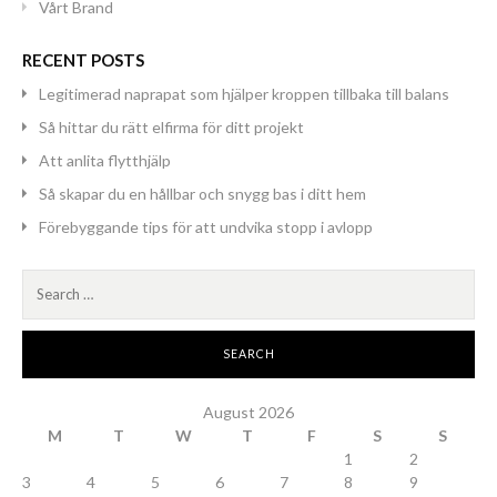
Vårt Brand
RECENT POSTS
Legitimerad naprapat som hjälper kroppen tillbaka till balans
Så hittar du rätt elfirma för ditt projekt
Att anlita flytthjälp
Så skapar du en hållbar och snygg bas i ditt hem
Förebyggande tips för att undvika stopp i avlopp
Search
for:
August 2026
M
T
W
T
F
S
S
1
2
3
4
5
6
7
8
9